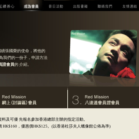
起繼續張國榮的使命，將他的
為我們的一份子，申請方法
會員證會員
的 介紹。
資料及可優 先報名參加香港總部主辦的指定活動。
K$160，優惠價HK$125。(以香港杜莎夫人蠟像館公佈為準)